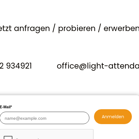
etzt anfragen
/
probieren
/
erwerbe
12 934921
office@light-attend
E-Mail*
Anmelden