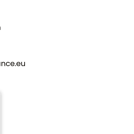
n
ance.eu